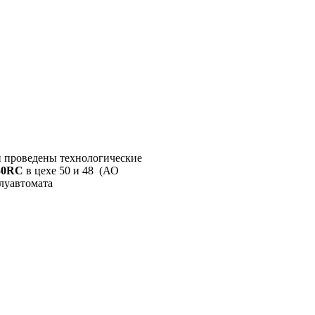
 проведены технологические
50RC
в цехе 50 и 48 (АО
олуавтомата