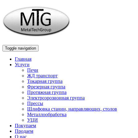
Toggle navigation
Главная
Услуги
Печи
ЖД транспорт
Токарная группа
Фрезерная группа
Протяжная группа
Электроэрозионная группа
Прессы
Шлифовка станин, направляющих, столов
Металлообработка
УЦИ
Покупаем
Продаем
О нас